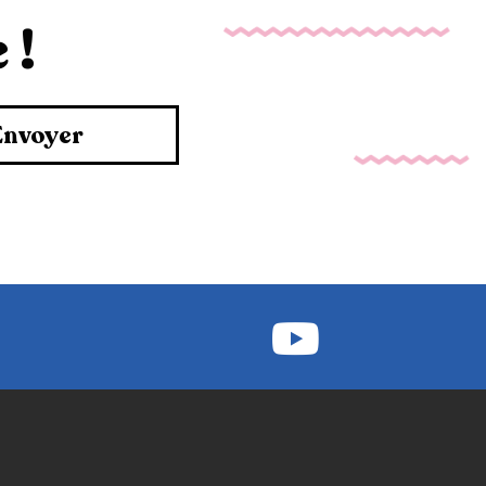
 !
Envoyer