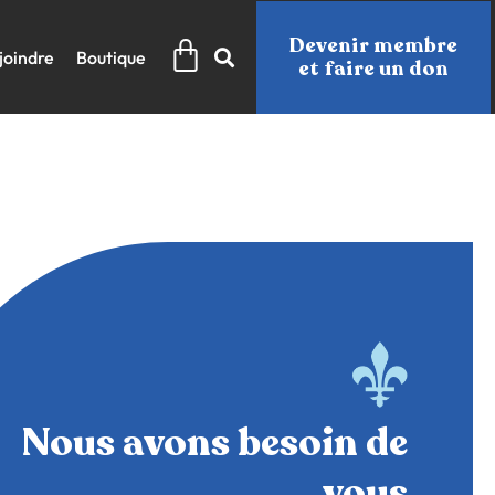
Panier
Devenir membre
joindre
Boutique
et faire un don
Nous avons besoin de
vous