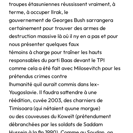
troupes étasuniennes réussissent vraiment, à
terme, à occuper lIrak, le
gouvernement de Georges Bush sarrangera
certainement pour trouver des armes de
destruction massive là où il ny en a pas et pour
nous présenter quelques faux
témoins à charge pour traîner les hauts
responsables du parti Baas devant le TPI
comme cela a été fait avec Milosevitch pour les
prétendus crimes contre
lhumanité quil aurait commis dans lex-
Yougoslavie. Il faudra sattendre à une
réédition, cuvée 2003, des charniers de
Timisoara (qui nétaient quune morgue)
ou des couveuses du Koweït (prétendument
débranchées par les soldats de Saddam
Hussein à la fin 1990). Comme au Soudan, on