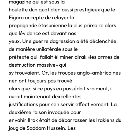
magazine qui est sous la
houlette dun quotidien aussi prestigieux que le
Figaro accepte de relayer la
propagande étasunienne la plus primaire alors
que lévidence est devant nos
yeux. Une guerre dagression a été déclenchée
de manière unilatérale sous le
prétexte quil fallait éliminer dIrak «les armes de
destruction massive» qui
sy trouvaient. Or, les troupes anglo-américaines
nen ont toujours pas trouvé
alors que, si ce pays en possédait vraiment, il
aurait maintenant dexcellentes
justifications pour sen servir effectivement. La
deuxième raison invoquée pour
envahir lIrak était de débarrasser les Irakiens du
joug de Saddam Hussein. Les