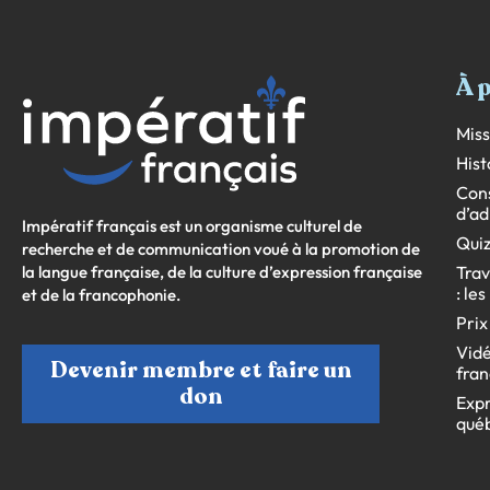
À 
Miss
Hist
Cons
d’ad
Impératif français est un organisme culturel de
Quiz
recherche et de communication voué à la promotion de
la langue française, de la culture d’expression française
Trav
: le
et de la francophonie.
Prix
Vidé
Devenir membre et faire un
fran
don
Expr
qué