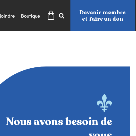
Panier
Devenir membre
joindre
Boutique
et faire un don
Nous avons besoin de
vous