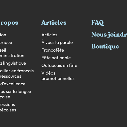
propos
Articles
FAQ
Nous joind
ion
Articles
orique
À vous la parole
Boutique
eil
Francofête
ministration
Fête nationale
z linguistique
Outaouais en fête
ailler en français
Vidéos
s ressources
promotionnelles
 d’excellence
os sur la langue
çaise
essions
bécoises