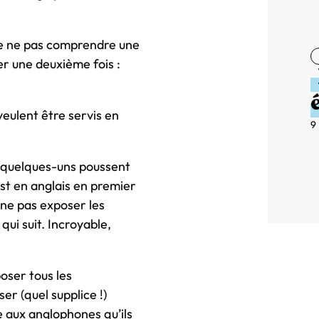
e ne pas comprendre une
ter une deuxième fois :
veulent être servis en
9
, quelques-uns poussent
est en anglais en premier
 ne pas exposer les
ui suit. Incroyable,
poser tous les
er (quel supplice !)
e aux anglophones qu’ils