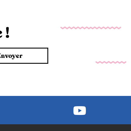
 !
Envoyer