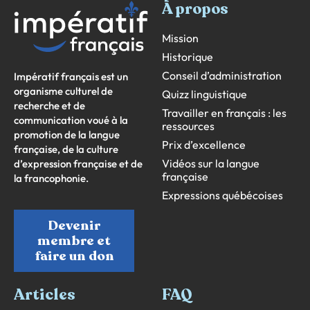
À propos
Mission
Historique
Conseil d’administration
Impératif français est un
organisme culturel de
Quizz linguistique
recherche et de
Travailler en français : les
communication voué à la
ressources
promotion de la langue
Prix d’excellence
française, de la culture
Vidéos sur la langue
d’expression française et de
française
la francophonie.
Expressions québécoises
Devenir
membre et
faire un don
Articles
FAQ