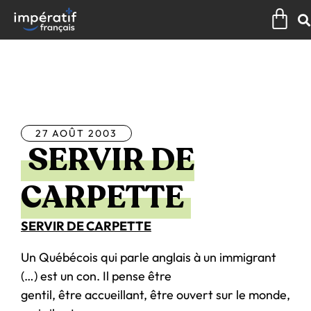
Aller
Pan
au
contenu
Tous les articles
27 AOÛT 2003
SERVIR DE
CARPETTE
SERVIR DE CARPETTE
Un Québécois qui parle anglais à un immigrant
(…) est un con. Il pense être
gentil, être accueillant, être ouvert sur le monde,