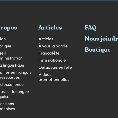
propos
Articles
FAQ
Nous joind
ion
Articles
orique
À vous la parole
Boutique
eil
Francofête
ministration
Fête nationale
z linguistique
Outaouais en fête
ailler en français
Vidéos
s ressources
promotionnelles
 d’excellence
os sur la langue
çaise
essions
bécoises