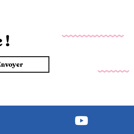
 !
Envoyer