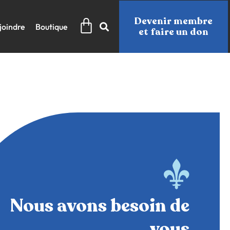
Panier
Devenir membre
joindre
Boutique
et faire un don
Nous avons besoin de
vous