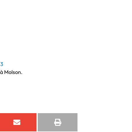
=3
à Molson.