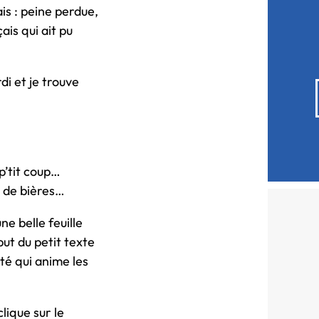
is : peine perdue,
ais qui ait pu
di et je trouve
p’tit coup…
in de bières…
ne belle feuille
but du petit texte
té qui anime les
clique sur le