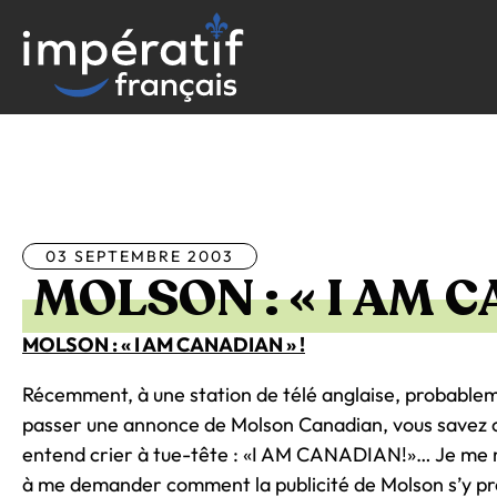
Aller
au
contenu
Tous les articles
03 SEPTEMBRE 2003
MOLSON : « I AM C
MOLSON : « I AM CANADIAN » !
Récemment, à une station de télé anglaise, probableme
passer une annonce de Molson Canadian, vous savez ce
entend crier à tue-tête : «I AM CANADIAN!»… Je me m
à me demander comment la publicité de Molson s’y pr