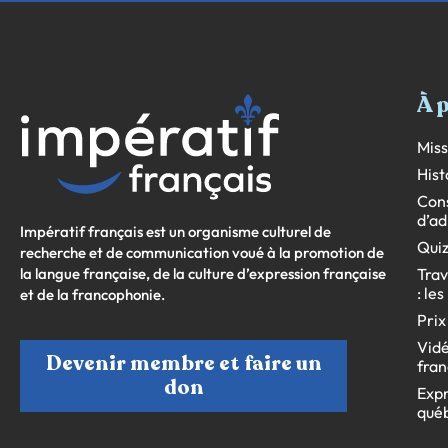
À 
Miss
Hist
Cons
d’ad
Impératif français est un organisme culturel de
Quiz
recherche et de communication voué à la promotion de
la langue française, de la culture d’expression française
Trav
: le
et de la francophonie.
Prix
Vidé
Devenir membre et faire un
fran
don
Expr
qué