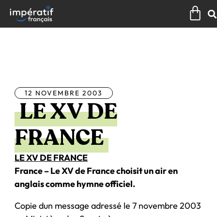
Aller
Pan
au
contenu
Tous les articles
12 NOVEMBRE 2003
LE XV DE
FRANCE
LE XV DE FRANCE
France – Le XV de France choisit un air en
anglais comme hymne officiel.
Copie dun message adressé le 7 novembre 2003