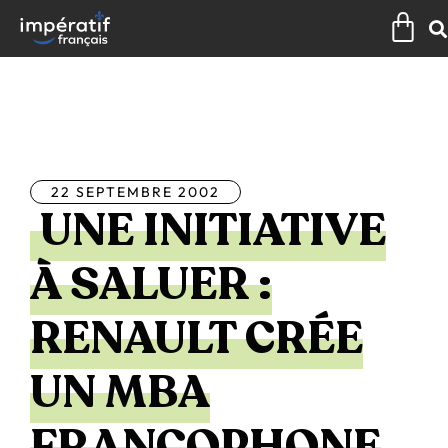
Aller
Pan
au
contenu
Tous les articles
22 SEPTEMBRE 2002
UNE INITIATIVE
À SALUER :
RENAULT CRÉE
UN MBA
FRANCOPHONE