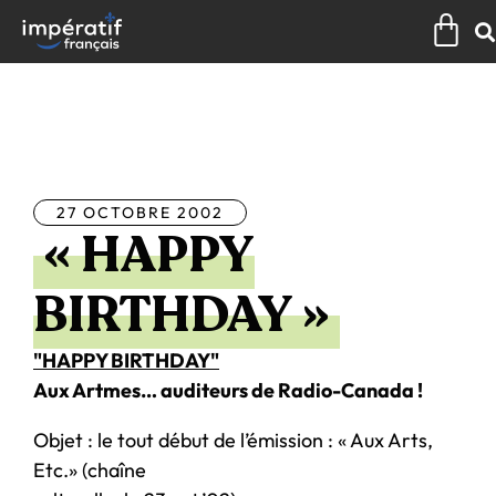
Aller
Pan
au
contenu
Tous les articles
27 OCTOBRE 2002
« HAPPY
BIRTHDAY »
"HAPPY BIRTHDAY"
Aux Artmes… auditeurs de Radio-Canada !
Objet : le tout début de l’émission : « Aux Arts,
Etc.» (chaîne