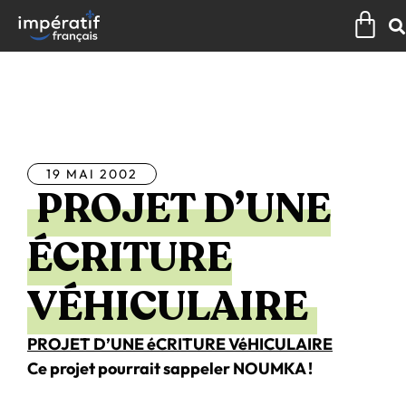
Aller
Pan
au
contenu
Tous les articles
19 MAI 2002
PROJET D’UNE
ÉCRITURE
VÉHICULAIRE
PROJET D’UNE éCRITURE VéHICULAIRE
Ce projet pourrait sappeler NOUMKA !