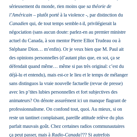
sérieusement du monde, rien moins que
sa théorie de
l’Américain
– plutôt porté à la violence -, par distinction du
Canadien
qui, de tout temps semble-t-il, privilégierait la
négociation (sans aucun doute: parlez-en au premier ministre
actuel du Canada, à son mentor Pierre Elliot Trudeau ou à
Stéphane Dion… m’enfin). Or je veux bien que M. Paul ait
des opinions personnelles (d’autant plus que, en soi, ça se
défendait quand même… même si pas très original: c’est du
déjà-lu et entendu), mais est-ce le lieu et le temps de mélanger
sans distinguos la vraie nouvelle factuelle (revue de presse)
avec les p’tites lubies personnelles et fort subjectives des
animateurs? On dénote assurément ici un manque flagrant de
professionnalisme. On confond tout, quoi. Au mieux, si on
reste un tantinet complaisant, pareille attitude relève du plus
parfait mauvais goût. Chez certaines radios communautaires
ça peut passer, mais à
Radio-Canada
??? Si autrefois