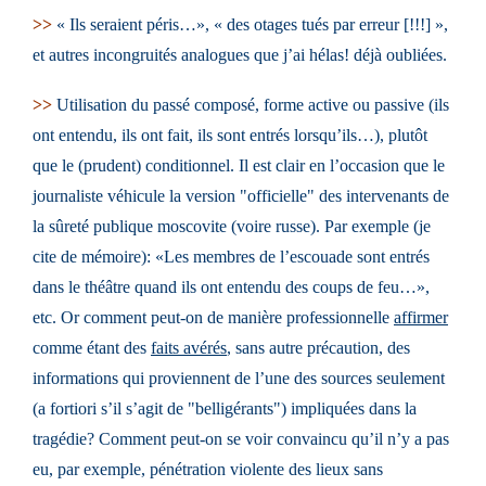
>>
« Ils seraient péris…», « des otages tués par erreur [!!!] »,
et autres incongruités analogues que j’ai hélas! déjà oubliées.
>>
Utilisation du passé composé, forme active ou passive (ils
ont entendu, ils ont fait, ils sont entrés lorsqu’ils…), plutôt
que le (prudent) conditionnel. Il est clair en l’occasion que le
journaliste véhicule la version "officielle" des intervenants de
la sûreté publique moscovite (voire russe). Par exemple (je
cite de mémoire): «Les membres de l’escouade sont entrés
dans le théâtre quand ils ont entendu des coups de feu…»,
etc. Or comment peut-on de manière professionnelle
affirmer
comme étant des
faits avérés
, sans autre précaution, des
informations qui proviennent de l’une des sources seulement
(a fortiori s’il s’agit de "belligérants") impliquées dans la
tragédie? Comment peut-on se voir convaincu qu’il n’y a pas
eu, par exemple, pénétration violente des lieux sans