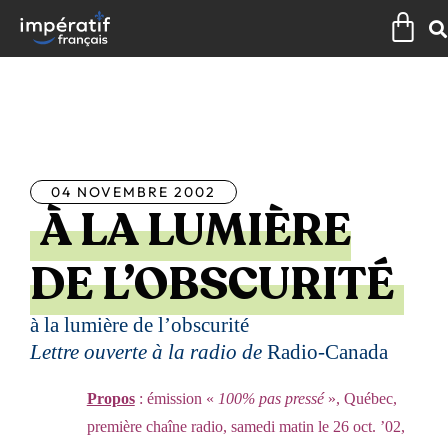
Aller
Pan
au
contenu
Tous les articles
04 NOVEMBRE 2002
À LA LUMIÈRE
DE L’OBSCURITÉ
à la lumière de l’obscurité
Lettre ouverte à la radio de
Radio-Canada
Propos
: émission «
100% pas pressé
», Québec,
première chaîne radio, samedi matin le 26 oct. ’02,