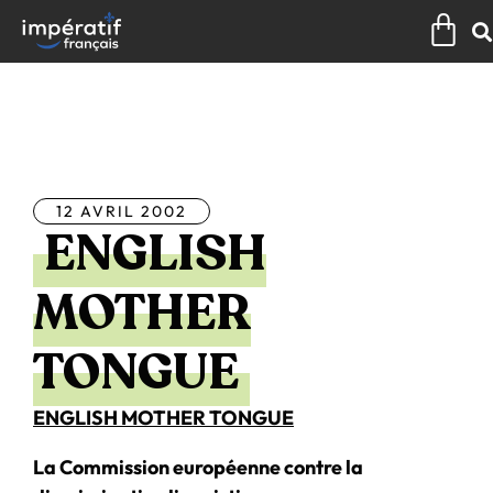
Aller
Pan
au
contenu
Tous les articles
12 AVRIL 2002
ENGLISH
MOTHER
TONGUE
ENGLISH MOTHER TONGUE
La Commission européenne contre la