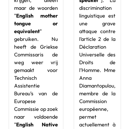
krijgen, alleen
speaker
"]. La
maar de woorden
discrimination
"
English mother
linguistique est
tongue or
une grave
equivalent
"
attaque contre
gebruiken. Nu
l’article 2 de la
heeft de Griekse
Déclaration
Commissaris de
Universelle des
weg weer vrij
Droits de
gemaakt voor
l’Homme. Mme
Technisch
Anna
Assistentie
Diamantopulou,
Bureau’s van de
membre de la
Europese
Commission
Commissie op zoek
européenne,
naar voldoende
permet
"
English Native
actuellement à