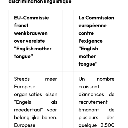
discrimination linguistique
EU-Commissie
La Commission
fronst
européenne
wenkbrauwen
contre
over vereiste
l’exigence
"English mother
"English
tongue"
mother
tongue"
Steeds meer
Un nombre
Europese
croissant
organisaties eisen
d’annonces de
"Engels als
recrutement
moedertaal" voor
émanant de
belangrijke banen.
plusieurs des
Europese
quelque 2.500