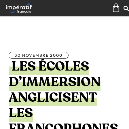
Aller
Pan
au
contenu
Tous les articles
30 NOVEMBRE 2000
LES ÉCOLES
D’IMMERSION
ANGLICISENT
LES
FRANCOPHONES