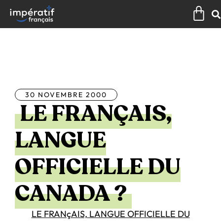
Aller
Pan
au
contenu
Tous les articles
30 NOVEMBRE 2000
LE FRANÇAIS,
LANGUE
OFFICIELLE DU
CANADA ?
LE FRANçAIS, LANGUE OFFICIELLE DU