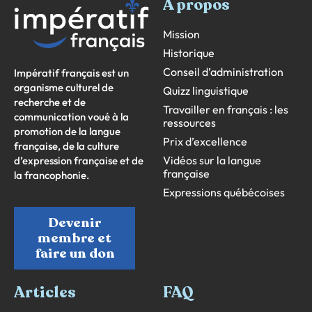
À propos
Mission
Historique
Conseil d’administration
Impératif français est un
organisme culturel de
Quizz linguistique
recherche et de
Travailler en français : les
communication voué à la
ressources
promotion de la langue
Prix d’excellence
française, de la culture
Vidéos sur la langue
d’expression française et de
française
la francophonie.
Expressions québécoises
Devenir
membre et
faire un don
Articles
FAQ