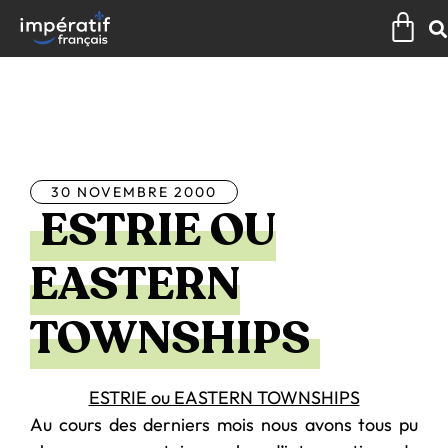
Aller
Pan
au
contenu
Tous les articles
30 NOVEMBRE 2000
ESTRIE OU
EASTERN
TOWNSHIPS
ESTRIE ou EASTERN TOWNSHIPS
Au cours des derniers mois nous avons tous pu