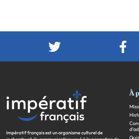
À 
Miss
Hist
Cons
d’ad
Impératif français est un organisme culturel de
Quiz