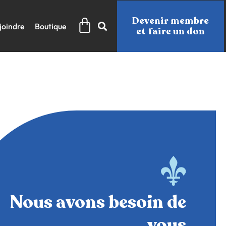
Panier
Devenir membre
joindre
Boutique
et faire un don
Nous avons besoin de
vous