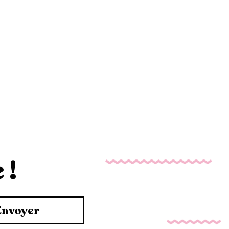
 !
Envoyer