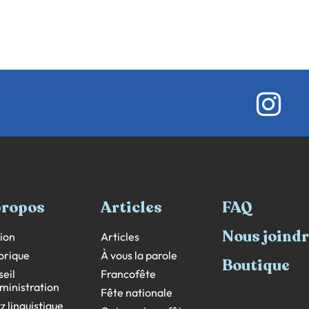
propos
Articles
FAQ
Nous joind
ion
Articles
orique
À vous la parole
Boutique
eil
Francofête
ministration
Fête nationale
z linguistique