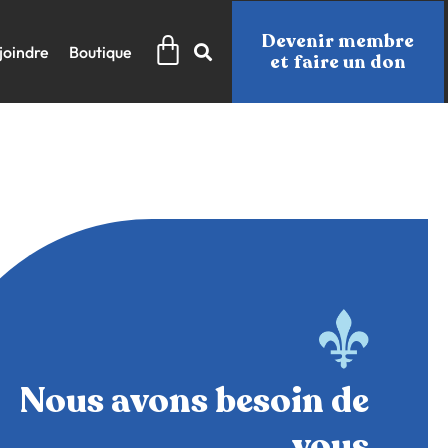
Panier
Devenir membre
joindre
Boutique
et faire un don
Nous avons besoin de
vous