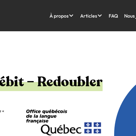
À propos
Articles
FAQ
Nous 
débit – Redoubler
u «