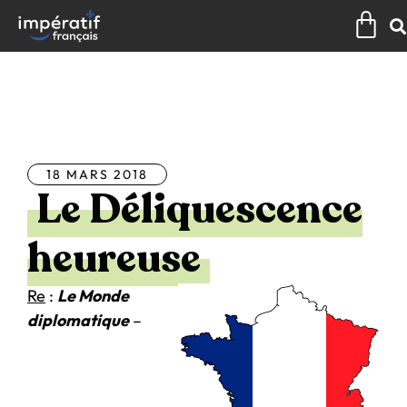
Aller
Pan
au
contenu
Tous les articles
18 MARS 2018
Le Déliquescence
heureuse
Re
:
Le Monde
diplomatique
–