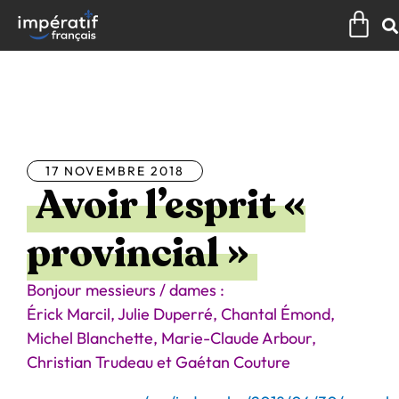
Aller
Pan
au
contenu
Tous les articles
17 NOVEMBRE 2018
Avoir l’esprit «
provincial »
Bonjour messieurs / dames :
Érick Marcil, Julie Duperré, Chantal Émond,
Michel Blanchette, Marie-Claude Arbour,
Christian Trudeau et Gaétan Couture