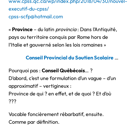
www.cpss.qc.ca/wp/index.php/2018/04/30/nouvel-
executif-du-cpss/
cpss-scfp@hotmail.com
«
Province
– du latin
provincia
: Dans l’Antiquité,
pays ou territoire conquis par Rome hors de
l’Italie et gouverné selon les lois romaines »
Conseil Provincial du Soutien Scolaire
…
Pourquoi pas :
Conseil Québécois
… ?
D’abord, c’est une formulation d’un vague – d’un
approximatif – vertigineux :
Province de qui ? en effet, et de quoi ? Et d’où
???
Vocable foncièrement rébarbatif, ensuite.
Comme par définition.