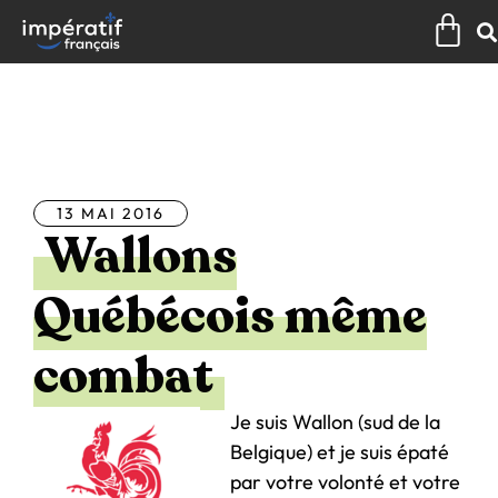
Aller
Pan
au
contenu
Tous les articles
13 MAI 2016
Wallons
Québécois même
combat
Je suis Wallon (sud de la
Belgique) et je suis épaté
par votre volonté et votre