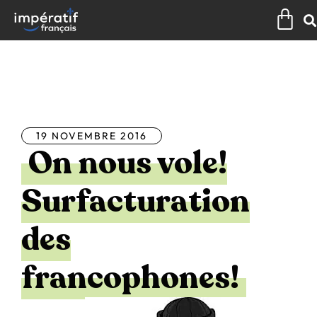
Aller
Pan
au
contenu
Tous les articles
19 NOVEMBRE 2016
On nous vole!
Surfacturation
des
francophones!