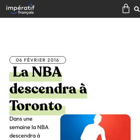
Aller
Pan
au
contenu
Tous les articles
06 FÉVRIER 2016
La NBA
descendra à
Toronto
Dans une
semaine la NBA
descendra à