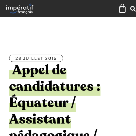
Aller
Pan
au
contenu
Tous les articles
28 JUILLET 2016
Appel de
candidatures :
Équateur /
Assistant
pédagogique /