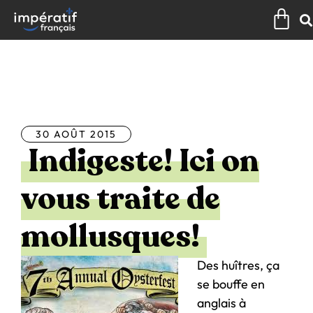
Aller
Pan
au
contenu
Tous les articles
30 AOÛT 2015
Indigeste! Ici on
vous traite de
mollusques!
Des huîtres, ça
se bouffe en
anglais à