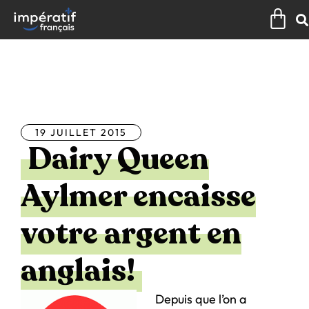
Aller
Pan
au
contenu
Tous les articles
19 JUILLET 2015
Dairy Queen
Aylmer encaisse
votre argent en
anglais!
Depuis que l’on a