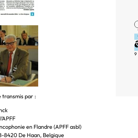
9
é transmis par :
nck
 l’APFF
ancophonie en Flandre (APFF asbl)
 B-8420 De Haan, Belgique