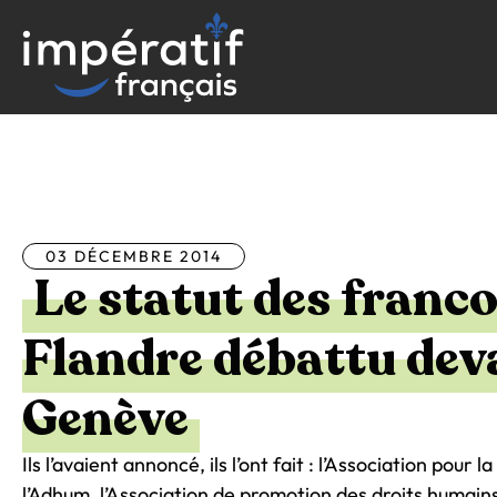
Aller
au
contenu
Tous les articles
03 DÉCEMBRE 2014
Le statut des franc
Flandre débattu dev
Genève
Ils l’avaient annoncé, ils l’ont fait : l’Association pou
l’Adhum, l’Association de promotion des droits humains