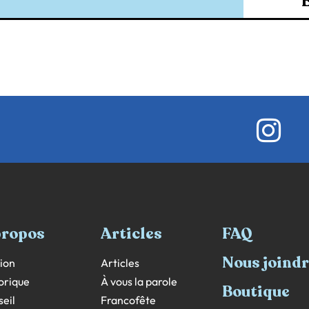
propos
Articles
FAQ
Nous joind
ion
Articles
orique
À vous la parole
Boutique
eil
Francofête