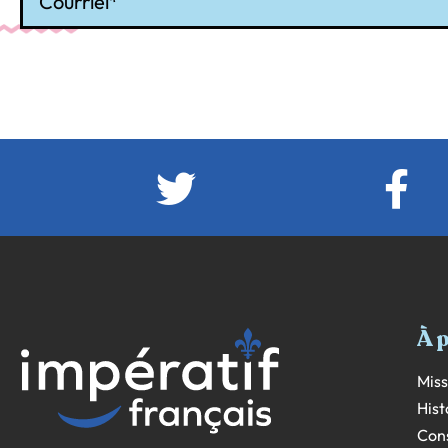
À 
Miss
Hist
Cons