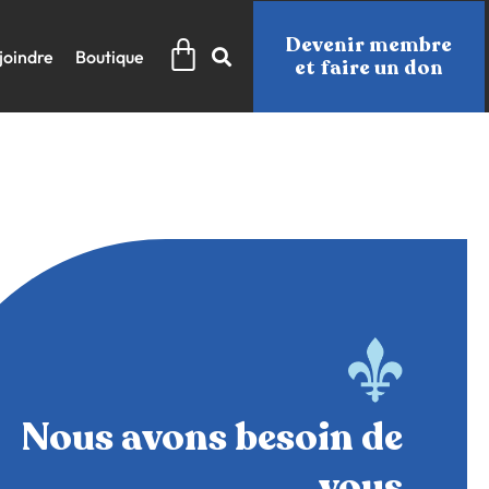
Panier
Devenir membre
joindre
Boutique
et faire un don
Nous avons besoin de
vous