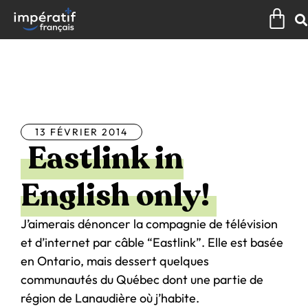
Aller
Pan
au
contenu
Tous les articles
13 FÉVRIER 2014
Eastlink in
English only!
J’aimerais dénoncer la compagnie de télévision
et d’internet par câble “Eastlink”. Elle est basée
en Ontario, mais dessert quelques
communautés du Québec dont une partie de
région de Lanaudière où j’habite.