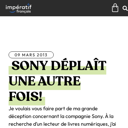
Aller
Pan
au
contenu
Tous les articles
09 MARS 2013
SONY DÉPLAÎT
UNE AUTRE
FOIS!
Je voulais vous faire part de ma grande
déception concernant la compagnie Sony. À la
recherche d’un lecteur de livres numériques, j’ai