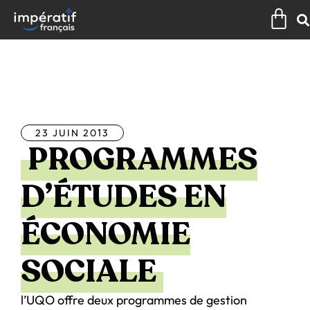
Aller
Pan
au
contenu
Tous les articles
23 JUIN 2013
PROGRAMMES
D’ÉTUDES EN
ÉCONOMIE
SOCIALE
l’UQO offre deux programmes de gestion