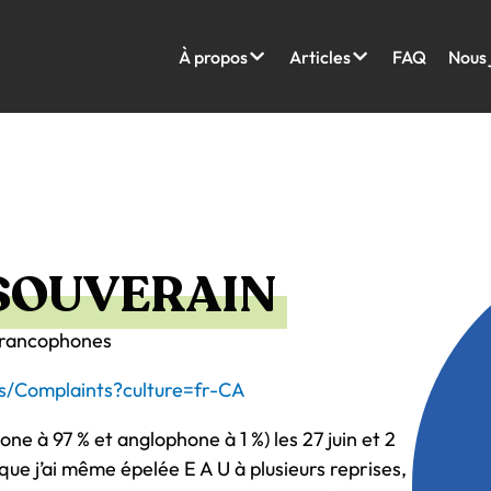
À propos
Articles
FAQ
Nous 
 SOUVERAIN
francophones
s/Complaints?culture=fr-CA
one à 97 % et anglophone à 1 %) les 27 juin et 2
, que j’ai même épelée E A U à plusieurs reprises,