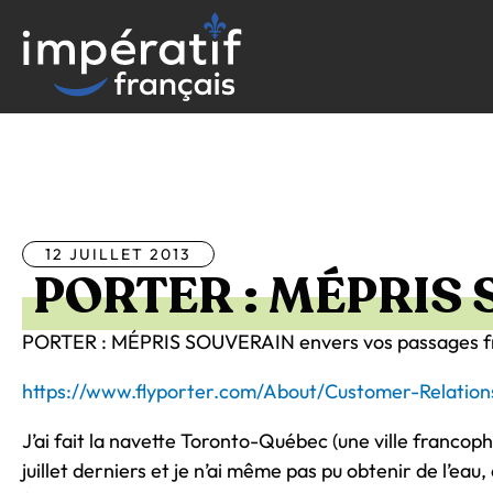
Aller
au
contenu
Tous les articles
12 JUILLET 2013
PORTER : MÉPRIS
PORTER : MÉPRIS SOUVERAIN envers vos passages 
https://www.flyporter.com/About/Customer-Relation
J’ai fait la navette Toronto-Québec (une ville francoph
juillet derniers et je n’ai même pas pu obtenir de l’eau