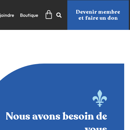
Panier
Devenir membre
joindre
Boutique
et faire un don
Nous avons besoin de
vous