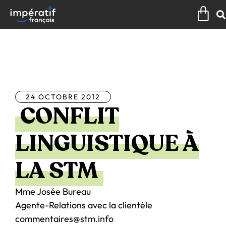
Aller
Pan
au
contenu
Tous les articles
24 OCTOBRE 2012
CONFLIT
LINGUISTIQUE À
LA STM
Mme Josée Bureau
Agente-Relations avec la clientèle
commentaires@stm.info