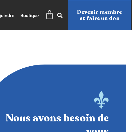
Panier
Devenir membre
joindre
Boutique
et faire un don
Nous avons besoin de
vous