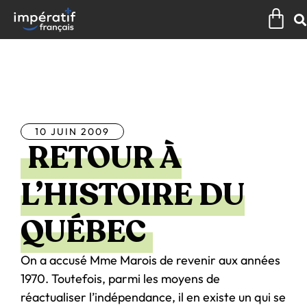
Aller
Pan
au
contenu
Tous les articles
10 JUIN 2009
RETOUR À
L’HISTOIRE DU
QUÉBEC
On a accusé Mme Marois de revenir aux années
1970. Toutefois, parmi les moyens de
réactualiser l’indépendance, il en existe un qui se