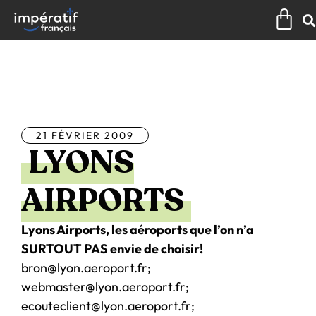
Aller
Pan
au
contenu
Tous les articles
21 FÉVRIER 2009
LYONS
AIRPORTS
Lyons Airports, les aéroports que l’on n’a
SURTOUT PAS envie de choisir!
bron@lyon.aeroport.fr;
webmaster@lyon.aeroport.fr;
ecouteclient@lyon.aeroport.fr;