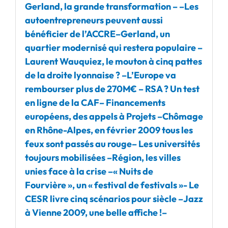
Gerland, la grande transformation
–
–
Les
autoentrepreneurs peuvent aussi
bénéficier de l’ACCRE
–
Gerland, un
quartier modernisé qui restera populaire
–
Laurent Wauquiez, le mouton à cinq pattes
de la droite lyonnaise ?
–
L’Europe va
rembourser plus de 270M€
–
RSA ? Un test
en ligne de la CAF
–
Financements
européens, des appels à Projets
–
Chômage
en Rhône-Alpes, en février 2009 tous les
feux sont passés au rouge
–
Les universités
toujours mobilisées
–
Région, les villes
unies face à la crise
–
« Nuits de
Fourvière », un « festival de festivals »-
Le
CESR livre cinq scénarios pour siècle
–
Jazz
à Vienne 2009, une belle affiche !
–