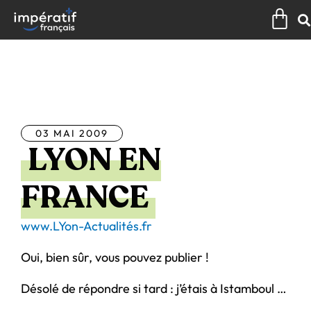
Aller
Pan
au
contenu
Tous les articles
03 MAI 2009
LYON EN
FRANCE
www.LYon-Actualités.fr
Oui, bien sûr, vous pouvez publier !
Désolé de répondre si tard : j’étais à Istamboul …