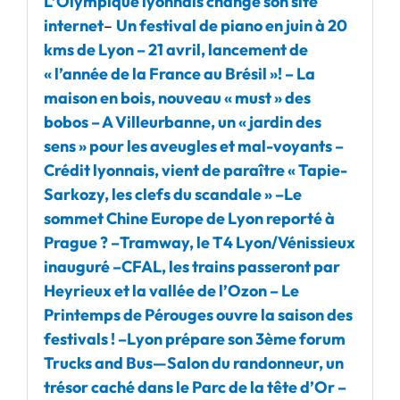
L’Olympique lyonnais change son site
internet
–
Un festival de piano en juin à 20
kms de Lyon
–
21 avril, lancement de
« l’année de la France au Brésil »!
–
La
maison en bois, nouveau « must » des
bobos
–
A Villeurbanne, un « jardin des
sens » pour les aveugles et mal-voyants
–
Crédit lyonnais, vient de paraître « Tapie-
Sarkozy, les clefs du scandale »
–
Le
sommet Chine Europe de Lyon reporté à
Prague ?
–
Tramway, le T4 Lyon/Vénissieux
inauguré –
CFAL, les trains passeront par
Heyrieux et la vallée de l’Ozon
–
Le
Printemps de Pérouges ouvre la saison des
festivals !
–
Lyon prépare son 3ème forum
Trucks and Bus
—
Salon du randonneur, un
trésor caché dans le Parc de la tête d’Or
–