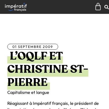
Aller
Pan
au
contenu
Tous les articles
01 SEPTEMBRE 2009
L’OQLF ET
CHRISTINE ST-
PIERRE
Capitalisme et langue
Réagissant à Impératif français, le président de