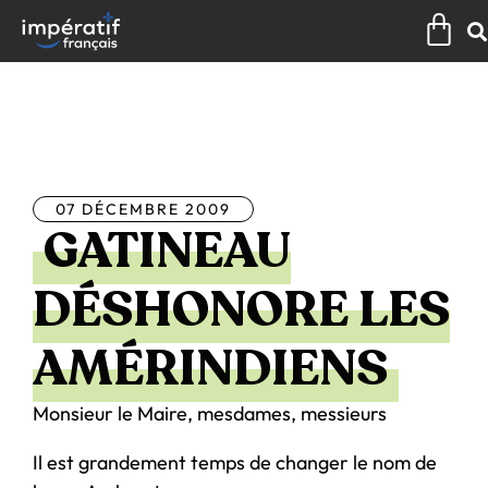
Aller
Pan
au
contenu
Tous les articles
07 DÉCEMBRE 2009
GATINEAU
DÉSHONORE LES
AMÉRINDIENS
Monsieur le Maire, mesdames, messieurs
Il est grandement temps de changer le nom de