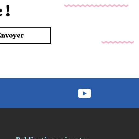
 !
Envoyer