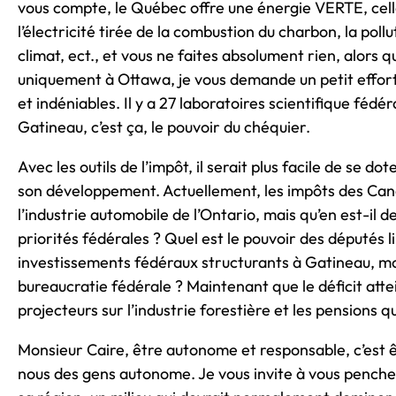
vous compte, le Québec offre une énergie VERTE, cell
l’électricité tirée de la combustion du charbon, la pol
climat, ect., et vous ne faites absolument rien, alors q
uniquement à Ottawa, je vous demande un petit effort
et indéniables. Il y a 27 laboratoires scientifique féd
Gatineau, c’est ça, le pouvoir du chéquier.
Avec les outils de l’impôt, il serait plus facile de se d
son développement. Actuellement, les impôts des Cana
l’industrie automobile de l’Ontario, mais qu’en est-il d
priorités fédérales ? Quel est le pouvoir des députés l
investissements fédéraux structurants à Gatineau, mon
bureaucratie fédérale ? Maintenant que le déficit attei
projecteurs sur l’industrie forestière et les pensions 
Monsieur Caire, être autonome et responsable, c’est ê
nous des gens autonome. Je vous invite à vous penche