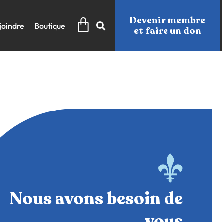
Panier
Devenir membre
joindre
Boutique
et faire un don
Nous avons besoin de
vous