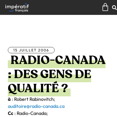
Aller
Pan
au
contenu
Tous les articles
15 JUILLET 2006
RADIO-CANADA
: DES GENS DE
QUALITÉ ?
à
: Robert Rabinovitch;
auditoire@radio-canada.ca
Cc
: Radio-Canada;