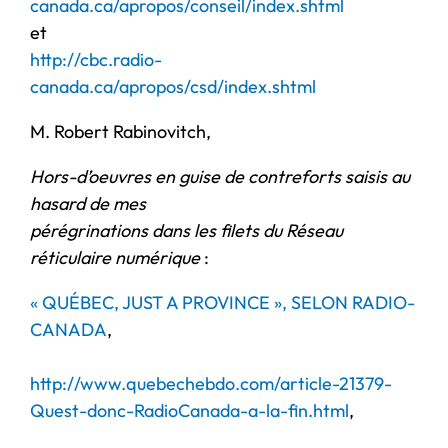
canada.ca/apropos/conseil/index.shtml
et
http://cbc.radio-
canada.ca/apropos/csd/index.shtml
M. Robert Rabinovitch,
Hors-d’oeuvres en guise de contreforts saisis au
hasard de mes
pérégrinations dans les filets du Réseau
réticulaire numérique
:
« QUÉBEC, JUST A PROVINCE », SELON RADIO-
CANADA
,
http://www.quebechebdo.com/article-21379-
Quest-donc-RadioCanada-a-la-fin.html
,