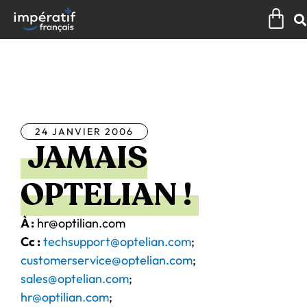
Aller
Pan
au
contenu
Tous les articles
24 JANVIER 2006
JAMAIS
OPTELIAN !
À :
hr@optilian.com
Cc :
techsupport@optelian.com
;
customerservice@optelian.com
;
sales@optelian.com
;
hr@optilian.com
;