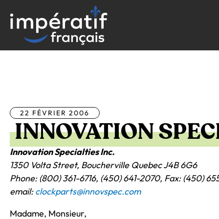
Aller
au
contenu
Tous les articles
22 FÉVRIER 2006
INNOVATION SPECI
Innovation Specialties Inc.
1350 Volta Street, Boucherville Quebec J4B 6G6
Phone: (800) 361-6716, (450) 641-2070, Fax: (450) 65
email:
clockparts@innovspec.com
Madame, Monsieur,