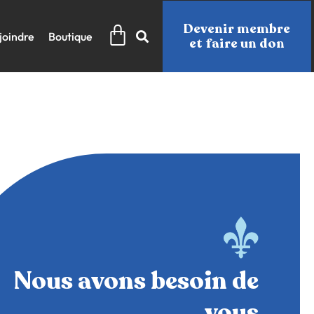
Panier
Devenir membre
joindre
Boutique
et faire un don
Nous avons besoin de
vous