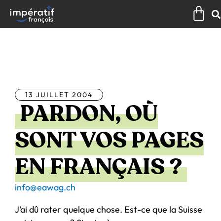
Aller
Pan
au
contenu
Tous les articles
13 JUILLET 2004
PARDON, OÙ
SONT VOS PAGES
EN FRANÇAIS ?
info@eawag.ch
J’ai dû rater quelque chose. Est-ce que la Suisse