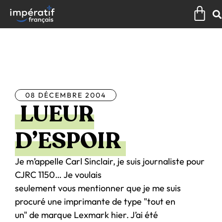
Aller
Pan
au
contenu
Tous les articles
08 DÉCEMBRE 2004
LUEUR
D’ESPOIR
Je m’appelle Carl Sinclair, je suis journaliste pour
CJRC 1150… Je voulais
seulement vous mentionner que je me suis
procuré une imprimante de type "tout en
un" de marque Lexmark hier. J’ai été