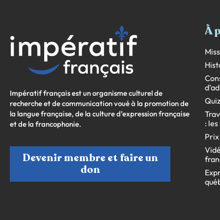
À 
Miss
Hist
Cons
d’ad
Impératif français est un organisme culturel de
Quiz
recherche et de communication voué à la promotion de
la langue française, de la culture d’expression française
Trav
: le
et de la francophonie.
Prix
Vidé
Devenir membre et faire un
fran
don
Expr
qué