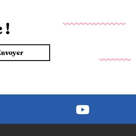
 !
Envoyer