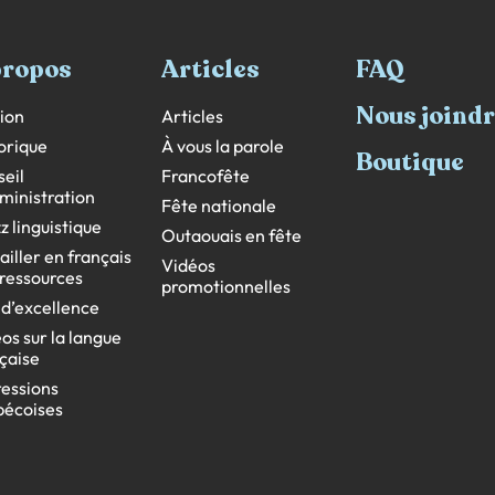
propos
Articles
FAQ
Nous joind
ion
Articles
orique
À vous la parole
Boutique
eil
Francofête
ministration
Fête nationale
z linguistique
Outaouais en fête
ailler en français
Vidéos
s ressources
promotionnelles
 d’excellence
os sur la langue
çaise
essions
bécoises