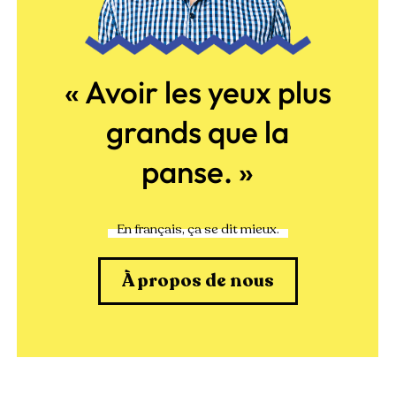
« Avoir les yeux plus
grands que la
panse. »
En français, ça se dit mieux.
À propos de nous