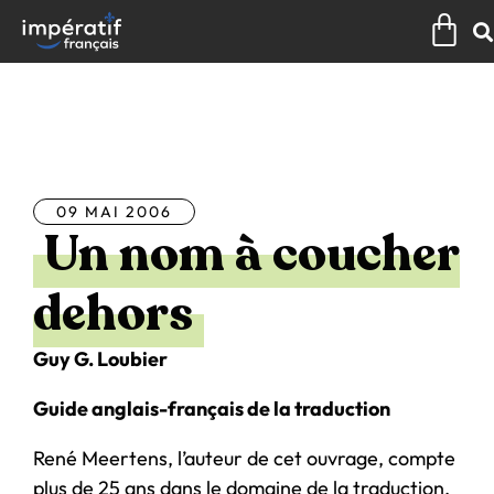
Aller
Pan
au
contenu
Tous les articles
09 MAI 2006
Un nom à coucher
dehors
Guy G. Loubier
Guide anglais-français de la traduction
René Meertens, l’auteur de cet ouvrage, compte
plus de 25 ans dans le domaine de la traduction.