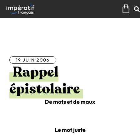
Aller
Pan
au
contenu
Tous les articles
19 JUIN 2006
Rappel
épistolaire
De mots et de maux
Le mot juste