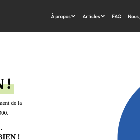
À propos
Articles
FAQ
Nous 
 !
ment de la
000.
…
IEN !