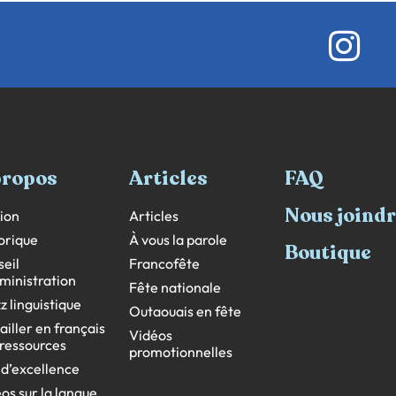
propos
Articles
FAQ
Nous joind
ion
Articles
orique
À vous la parole
Boutique
eil
Francofête
ministration
Fête nationale
z linguistique
Outaouais en fête
ailler en français
Vidéos
s ressources
promotionnelles
 d’excellence
os sur la langue