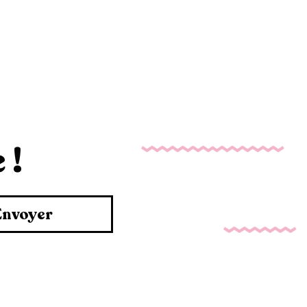
 !
Envoyer