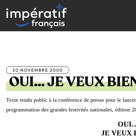
Aller
au
contenu
Tous les articles
30 NOVEMBRE 2000
OUI… JE VEUX BIEN
Texte rendu public à la conférence de presse pour le lance
programmation des grandes festivités nationales, édition 2
OUI
JE VEUX B