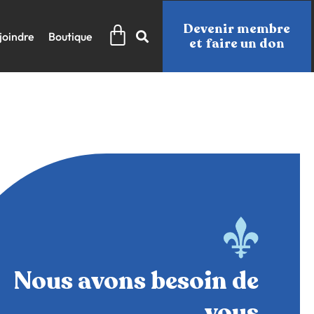
Panier
Devenir membre
joindre
Boutique
et faire un don
Nous avons besoin de
vous