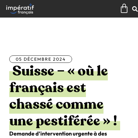
Aller
Pan
au
contenu
Tous les articles
05 DÉCEMBRE 2024
Suisse – « où le
français est
chassé comme
une pestiférée » !
Demande d’intervention urgente à des