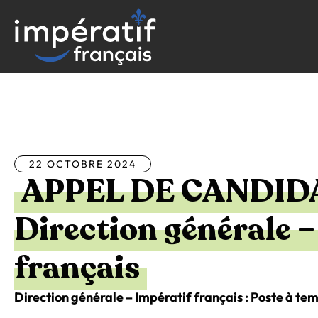
Aller
au
contenu
Tous les articles
22 OCTOBRE 2024
APPEL DE CANDID
Direction générale –
français
Direction générale – Impératif français : Poste à t