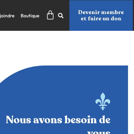
Panier
Devenir membre
joindre
Boutique
et faire un don
Nous avons besoin de
vous