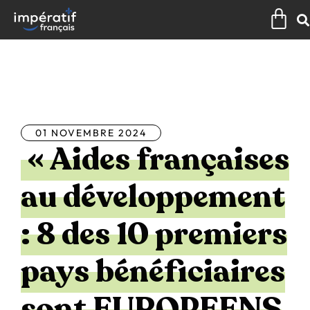
Aller
Pan
au
contenu
Tous les articles
01 NOVEMBRE 2024
« Aides françaises
au développement
: 8 des 10 premiers
pays bénéficiaires
sont EUROPEENS