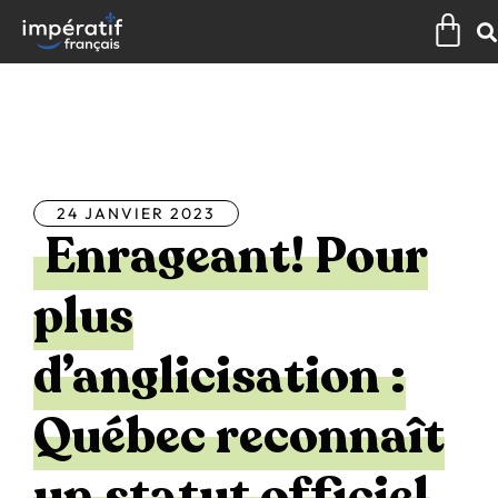
Aller
Pan
au
contenu
Tous les articles
24 JANVIER 2023
Enrageant! Pour
plus
d’anglicisation :
Québec reconnaît
un statut officiel